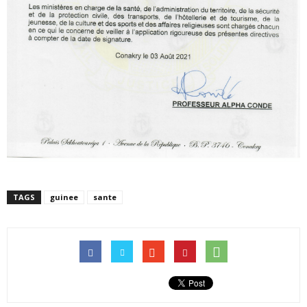
TAGS
guinee
sante