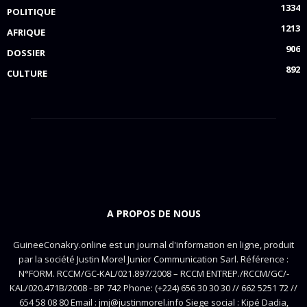
1334
POLITIQUE
1213
AFRIQUE
906
DOSSIER
892
CULTURE
A PROPOS DE NOUS
GuineeConakry.online est un journal d'information en ligne, produit
par la société Justin Morel Junior Communication Sarl. Référence :
N°FORM. RCCM/GC-KAL/021.897/2008 – RCCM ENTREP./RCCM/GC/-
KAL/020.471B/2008 - BP 742 Phone: (+224) 656 30 30 30 // 662 5251 72 //
654 58 08 80 Email : jmj@justinmorel.info Siege social : Kipé Dadia,