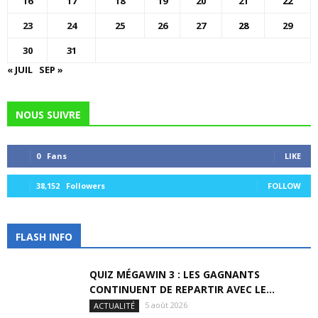
16
17
18
19
20
21
22
23
24
25
26
27
28
29
30
31
« JUIL
SEP »
NOUS SUIVRE
0
Fans
LIKE
38,152
Followers
FOLLOW
FLASH INFO
QUIZ MÉGAWIN 3 : LES GAGNANTS
CONTINUENT DE REPARTIR AVEC LE...
5 août 2026
ACTUALITÉ