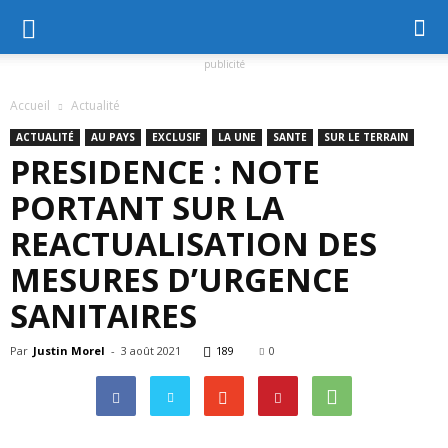
publicité
Accueil
Actualité
ACTUALITÉ
AU PAYS
EXCLUSIF
LA UNE
SANTE
SUR LE TERRAIN
PRESIDENCE : NOTE
PORTANT SUR LA
REACTUALISATION DES
MESURES D’URGENCE
SANITAIRES
Par
Justin Morel
-
3 août 2021
189
0