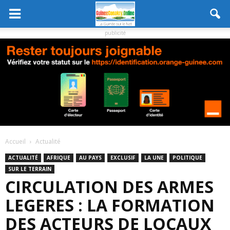
publicité
Accueil
Actualité
ACTUALITÉ
AFRIQUE
AU PAYS
EXCLUSIF
LA UNE
POLITIQUE
SUR LE TERRAIN
CIRCULATION DES ARMES
LEGERES : LA FORMATION
DES ACTEURS DE LOCAUX