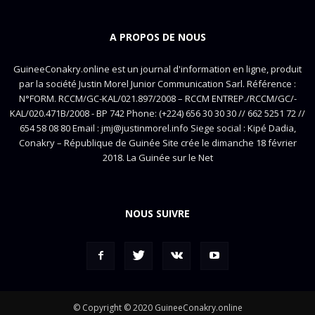
A PROPOS DE NOUS
GuineeConakry.online est un journal d'information en ligne, produit
par la société Justin Morel Junior Communication Sarl. Référence :
N°FORM. RCCM/GC-KAL/021.897/2008 – RCCM ENTREP./RCCM/GC/-
KAL/020.471B/2008 - BP 742 Phone: (+224) 656 30 30 30 // 662 5251 72 //
654 58 08 80 Email : jmj@justinmorel.info Siege social : Kipé Dadia,
Conakry – République de Guinée Site crée le dimanche 18 février
2018. La Guinée sur le Net
NOUS SUIVRE
© Copyright © 2020 GuineeConakry.online