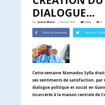
CRÉATION DU
DIALOGUE…
Par
Justin Morel
-
2 février 2021
2326
0
Share on Facebook
Tweet on Twitt
Cette semaine Mamadou Sylla était
ses sentiments de satisfaction, par
dialogue politique et social en Guin
incarcérés à la maison centrale de C