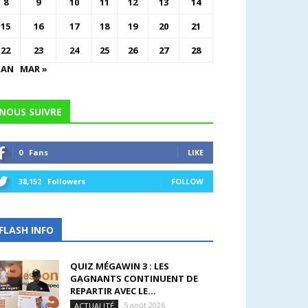
8
9
10
11
12
13
14
15
16
17
18
19
20
21
22
23
24
25
26
27
28
JAN
MAR »
NOUS SUIVRE
0
Fans
LIKE
38,152
Followers
FOLLOW
FLASH INFO
QUIZ MÉGAWIN 3 : LES
GAGNANTS CONTINUENT DE
REPARTIR AVEC LE...
5 août 2026
ACTUALITÉ