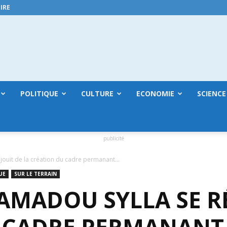
IRE
GuineeConakry.online
POLITIQUE
CULTURE
ECONOMIE
SCIENCE
publicité
ouit de la création du cadre permanant...
UE
SUR LE TERRAIN
AMADOU SYLLA SE RÉ