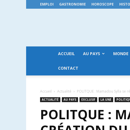
EMPLOI
GASTRONOMIE
HOROSCOPE
HISTO
ACCUEIL
AU PAYS
MONDE
CONTACT
Accueil
Actualité
POLITQUE : Mamadou Sylla se réj
ACTUALITÉ
AU PAYS
EXCLUSIF
LA UNE
POLITIQ
POLITQUE : M