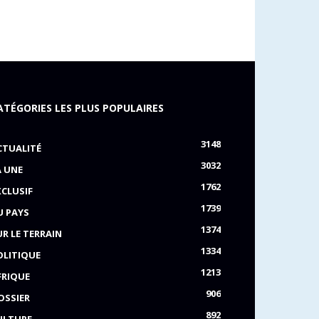
ATÉGORIES LES PLUS POPULAIRES
3148
CTUALITÉ
3032
A UNE
1762
XCLUSIF
1739
U PAYS
1374
UR LE TERRAIN
1334
OLITIQUE
1213
FRIQUE
906
OSSIER
892
ULTURE