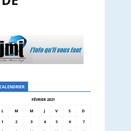
 DE
CALENDRIER
FÉVRIER 2021
L
M
M
J
V
S
D
1
2
3
4
5
6
7