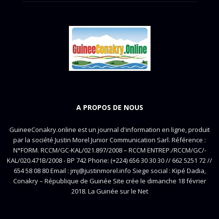
A PROPOS DE NOUS
GuineeConakry.online est un journal d'information en ligne, produit
par la société Justin Morel Junior Communication Sarl. Référence :
N°FORM. RCCM/GC-KAL/021.897/2008 – RCCM ENTREP./RCCM/GC/-
KAL/020.471B/2008 - BP 742 Phone: (+224) 656 30 30 30 // 662 5251 72 //
654 58 08 80 Email : jmj@justinmorel.info Siege social : Kipé Dadia,
Conakry – République de Guinée Site crée le dimanche 18 février
2018. La Guinée sur le Net