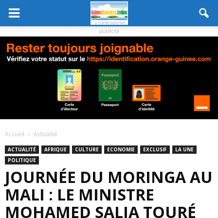
publicité
Accueil
Actualité
ACTUALITÉ
AFRIQUE
CULTURE
ECONOMIE
EXCLUSIF
LA UNE
POLITIQUE
JOURNÉE DU MORINGA AU
MALI : LE MINISTRE
MOHAMED SALIA TOURÉ