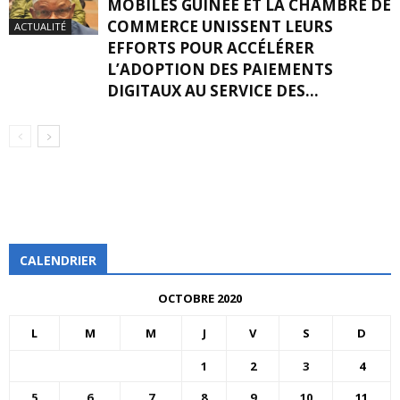
MOBILES GUINÉE ET LA CHAMBRE DE
COMMERCE UNISSENT LEURS
ACTUALITÉ
EFFORTS POUR ACCÉLÉRER
L’ADOPTION DES PAIEMENTS
DIGITAUX AU SERVICE DES...
CALENDRIER
OCTOBRE 2020
L
M
M
J
V
S
D
1
2
3
4
5
6
7
8
9
10
11