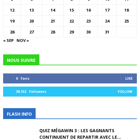
12
13
14
15
16
17
18
19
20
21
22
23
24
25
26
27
28
29
30
31
« SEP
NOV »
NOUS SUIVRE
0
Fans
LIKE
38,152
Followers
FOLLOW
FLASH INFO
QUIZ MÉGAWIN 3 : LES GAGNANTS
CONTINUENT DE REPARTIR AVEC LE...