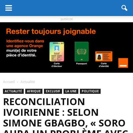
publicité
Accueil
Actualité
ACTUALITÉ
AFRIQUE
EXCLUSIF
LA UNE
POLITIQUE
RECONCILIATION
IVOIRIENNE : SELON
SIMONE GBAGBO, « SORO