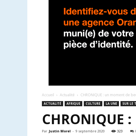
Accueil
Actualité
CHRONIQUE : un moment de be
ACTUALITÉ
AFRIQUE
CULTURE
LA UNE
SUR LE 
CHRONIQUE :
Par
Justin Morel
-
9 septembre 2020
323