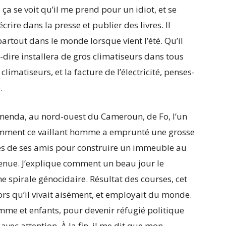
a se voit qu’il me prend pour un idiot, et se
re dans la presse et publier des livres. Il
artout dans le monde lorsque vient l’été. Qu’il
dire installera de gros climatiseurs dans tous
climatiseurs, et la facture de l’électricité, penses-
.
 Bamenda, au nord-ouest du Cameroun, de Fo, l’un
comment ce vaillant homme a emprunté une grosse
s de ses amis pour construire un immeuble au
venue. J’explique comment un beau jour le
 spirale génocidaire. Résultat des courses, cet
lors qu’il vivait aisément, et employait du monde.
femme et enfants, pour devenir réfugié politique
ec attention. À la fin, il me dit que mon