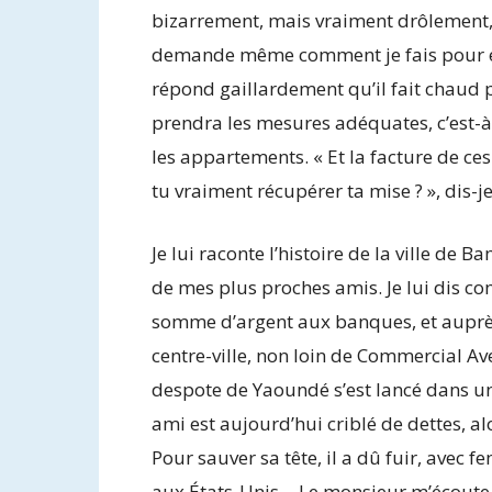
bizarrement, mais vraiment drôlement, ç
demande même comment je fais pour écri
répond gaillardement qu’il fait chaud p
prendra les mesures adéquates, c’est-à-
les appartements. « Et la facture de ces 
tu vraiment récupérer ta mise ? », dis-je
Je lui raconte l’histoire de la ville de
de mes plus proches amis. Je lui dis 
somme d’argent aux banques, et auprè
centre-ville, non loin de Commercial A
despote de Yaoundé s’est lancé dans une
ami est aujourd’hui criblé de dettes, a
Pour sauver sa tête, il a dû fuir, avec 
aux États-Unis… Le monsieur m’écoute av