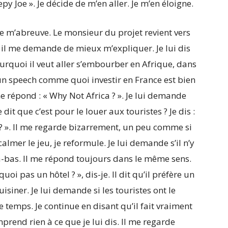
y Joe ». Je décide de m’en aller. Je m’en éloigne.
je m’abreuve. Le monsieur du projet revient vers
d, il me demande de mieux m’expliquer. Je lui dis
rquoi il veut aller s’embourber en Afrique, dans
s un speech comme quoi investir en France est bien
me répond : « Why Not Africa ? ». Je lui demande
e dit que c’est pour le louer aux touristes ? Je dis :
 ? ». Il me regarde bizarrement, un peu comme si
almer le jeu, je reformule. Je lui demande s’il n’y
là-bas. Il me répond toujours dans le même sens.
uoi pas un hôtel ? », dis-je. Il dit qu’il préfère un
isiner. Je lui demande si les touristes ont le
 temps. Je continue en disant qu’il fait vraiment
mprend rien à ce que je lui dis. Il me regarde