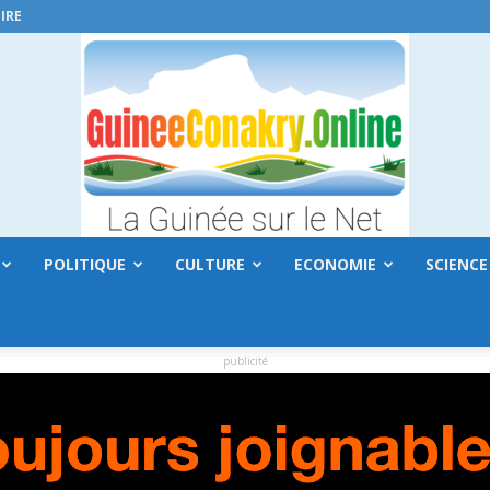
IRE
POLITIQUE
CULTURE
ECONOMIE
SCIENCE
GuineeConakry.online
publicité