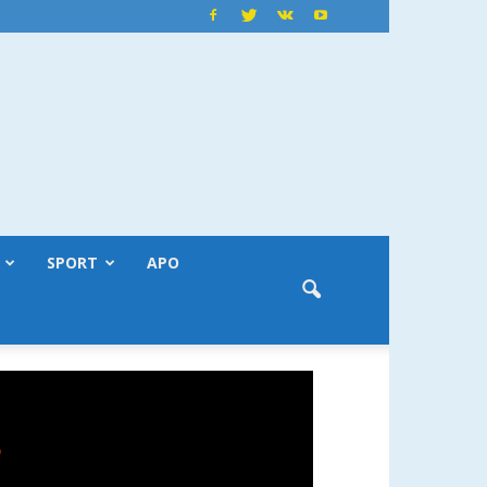
SPORT
APO