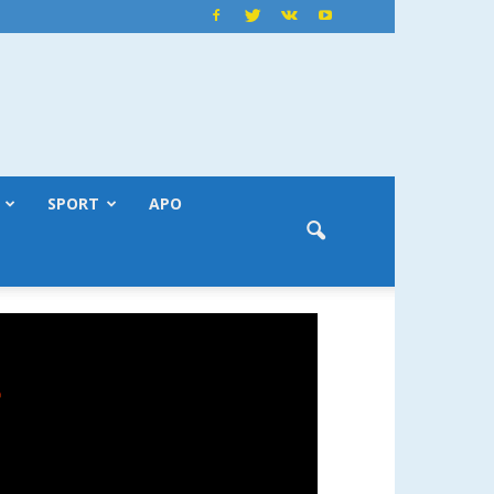
SPORT
APO