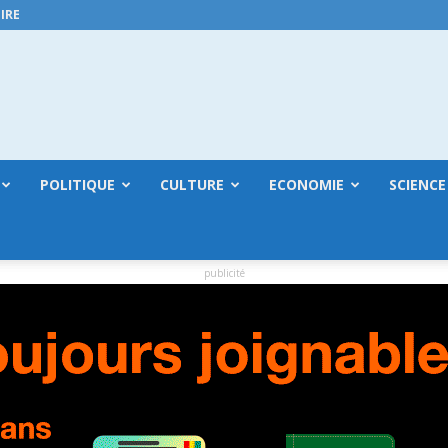
IRE
GuineeConakry.online
POLITIQUE
CULTURE
ECONOMIE
SCIENCE
publicité