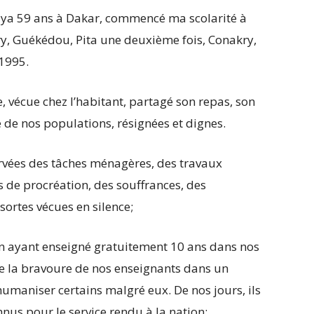
il ya 59 ans à Dakar, commencé ma scolarité à
y, Guékédou, Pita une deuxième fois, Conakry,
 1995.
ée, vécue chez l’habitant, partagé son repas, son
é de nos populations, résignées et dignes.
orvées des tâches ménagères, des travaux
 de procréation, des souffrances, des
sortes vécues en silence;
 en ayant enseigné gratuitement 10 ans dans nos
de la bravoure de nos enseignants dans un
umaniser certains malgré eux. De nos jours, ils
onnus pour le service rendu à la nation;