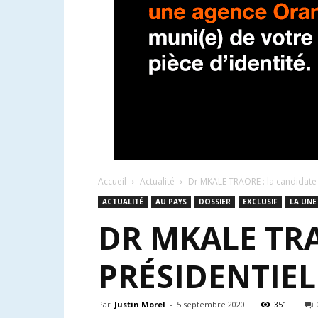
Accueil
Actualité
Dr MKALE TRAORE : la candidate 
ACTUALITÉ
AU PAYS
DOSSIER
EXCLUSIF
LA UNE
DR MKALE TRA
PRÉSIDENTIE
Par
Justin Morel
-
5 septembre 2020
351