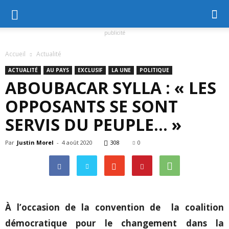
publicité
Accueil
Actualité
ACTUALITÉ
AU PAYS
EXCLUSIF
LA UNE
POLITIQUE
ABOUBACAR SYLLA : « LES
OPPOSANTS SE SONT
SERVIS DU PEUPLE… »
Par
Justin Morel
-
4 août 2020
308
0
À l’occasion de la convention de la coalition
démocratique pour le changement dans la