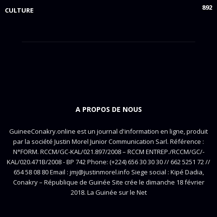
892
CULTURE
A PROPOS DE NOUS
GuineeConakry.online est un journal d'information en ligne, produit
par la société Justin Morel Junior Communication Sarl. Référence :
N°FORM. RCCM/GC-KAL/021.897/2008 – RCCM ENTREP./RCCM/GC/-
KAL/020.471B/2008 - BP 742 Phone: (+224) 656 30 30 30 // 662 5251 72 //
654 58 08 80 Email : jmj@justinmorel.info Siege social : Kipé Dadia,
Conakry – République de Guinée Site crée le dimanche 18 février
2018. La Guinée sur le Net