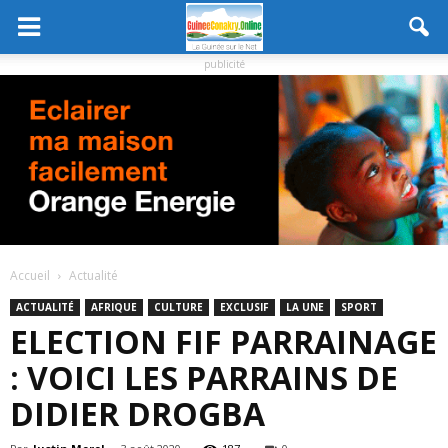
publicité
Accueil
Actualité
ACTUALITÉ
AFRIQUE
CULTURE
EXCLUSIF
LA UNE
SPORT
ELECTION FIF PARRAINAGE
: VOICI LES PARRAINS DE
DIDIER DROGBA