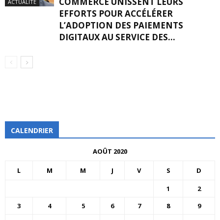
COMMERCE UNISSENT LEURS
ACTUALITÉ
EFFORTS POUR ACCÉLÉRER
L’ADOPTION DES PAIEMENTS
DIGITAUX AU SERVICE DES...
CALENDRIER
AOÛT 2020
L
M
M
J
V
S
D
1
2
3
4
5
6
7
8
9