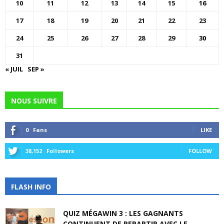
10
11
12
13
14
15
16
17
18
19
20
21
22
23
24
25
26
27
28
29
30
31
« JUIL
SEP »
NOUS SUIVRE
0
Fans
LIKE
38,152
Followers
FOLLOW
FLASH INFO
QUIZ MÉGAWIN 3 : LES GAGNANTS
CONTINUENT DE REPARTIR AVEC LE...