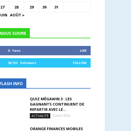
27
28
29
30
31
JUIN
AOÛT »
NOUS SUIVRE
0
Fans
LIKE
38,152
Followers
FOLLOW
FLASH INFO
QUIZ MÉGAWIN 3 : LES
GAGNANTS CONTINUENT DE
REPARTIR AVEC LE...
5 août 2026
ACTUALITÉ
ORANGE FINANCES MOBILES