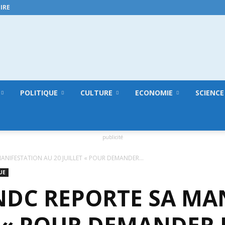
IRE
GuineeConakry.online
POLITIQUE
CULTURE
ECONOMIE
SCIENCE
publicité
MANIFESTATION AU 20 JUILLET « POUR DEMANDER...
UE
FNDC REPORTE SA M