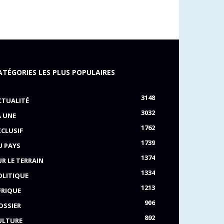
ATÉGORIES LES PLUS POPULAIRES
3148
CTUALITÉ
3032
A UNE
1762
XCLUSIF
1739
U PAYS
1374
UR LE TERRAIN
1334
OLITIQUE
1213
FRIQUE
906
OSSIER
892
ULTURE