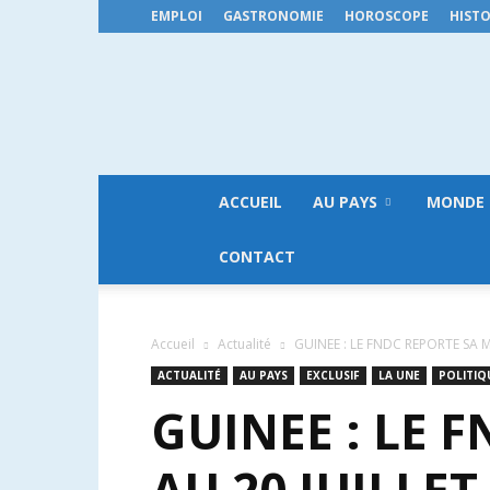
EMPLOI
GASTRONOMIE
HOROSCOPE
HISTO
ACCUEIL
AU PAYS
MONDE
CONTACT
Accueil
Actualité
GUINEE : LE FNDC REPORTE SA 
ACTUALITÉ
AU PAYS
EXCLUSIF
LA UNE
POLITIQ
GUINEE : LE 