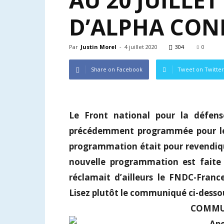
AU 20 JUILLE
D’ALPHA CON
Par
Justin Morel
-
4 juillet 2020
304
0
Share on Facebook
Tweet on Twitter
Le Front national pour la défens
précédemment programmée pour le 08
programmation était pour revendique
nouvelle programmation est faite
réclamait d’ailleurs le FNDC-Franc
Lisez plutôt le communiqué ci-dessou
COMMU