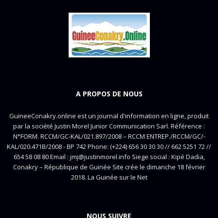
A PROPOS DE NOUS
GuineeConakry.online est un journal d'information en ligne, produit
par la société Justin Morel Junior Communication Sarl. Référence :
N°FORM. RCCM/GC-KAL/021.897/2008 – RCCM ENTREP./RCCM/GC/-
KAL/020.471B/2008 - BP 742 Phone: (+224) 656 30 30 30 // 662 5251 72 //
654 58 08 80 Email : jmj@justinmorel.info Siege social : Kipé Dadia,
Conakry – République de Guinée Site crée le dimanche 18 février
2018. La Guinée sur le Net
NOUS SUIVRE