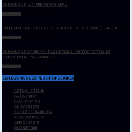
CHRONIQUE : UN TEMPS D’OISEAU
15 janvier 2021
ACTUALITÉ
CÉLÉBRITÉ : LA FORTUNE DE GRAND P ENFIN DÉVOILÉE PAR LA...
8 septembre 2020
ACTUALITÉ
CHRONIQUE DE MICHEL TAGNE FOKO : VICTOR FOTSO, LE
« MONUMENT NATIONAL »
17 avril 2020
ACTUALITÉ
CATÉGORIES LES PLUS POPULAIRES
ACTUALITÉ
3148
LA UNE
3032
EXCLUSIF
1762
AU PAYS
1739
SUR LE TERRAIN
1374
POLITIQUE
1334
AFRIQUE
1213
DOSSIER
906