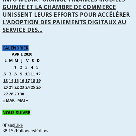
GUINÉE ET LA CHAMBRE DE COMMERCE
UNISSENT LEURS EFFORTS POUR ACCÉLÉRER
L’ADOPTION DES PAIEMENTS DIGITAUX AU
SERVICE DES...
CALENDRIER
AVRIL 2020
L
M
M
J
V
S
D
1
2
3
4
5
6
7
8
9
10
11
12
13
14
15
16
17
18
19
20
21
22
23
24
25
26
27
28
29
30
« MAR
MAI »
NOUS SUIVRE
0
Fans
Like
38,152
Followers
Follow