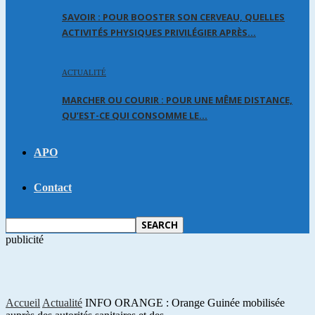
SAVOIR : POUR BOOSTER SON CERVEAU, QUELLES
ACTIVITÉS PHYSIQUES PRIVILÉGIER APRÈS…
ACTUALITÉ
MARCHER OU COURIR : POUR UNE MÊME DISTANCE,
QU’EST-CE QUI CONSOMME LE…
APO
Contact
publicité
Accueil
Actualité
INFO ORANGE : Orange Guinée mobilisée