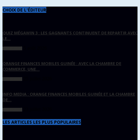
CHOIX DE L'ÉDITEUR
QUIZ MÉGAWIN 3 : LES GAGNANTS CONTINUENT DE REPARTIR AVEC
LE...
5 août 2026
ACTUALITÉ
ORANGE FINANCES MOBILES GUINÉE : AVEC LA CHAMBRE DE
COMMERCE, UNE...
25 juillet 2026
ACTUALITÉ
INFO MEDIA : ORANGE FINANCES MOBILES GUINÉE ET LA CHAMBRE
DE...
23 juillet 2026
ACTUALITÉ
LES ARTICLES LES PLUS POPULAIRES