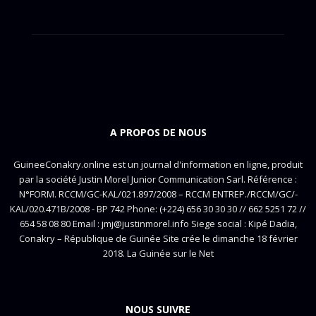
A PROPOS DE NOUS
GuineeConakry.online est un journal d'information en ligne, produit
par la société Justin Morel Junior Communication Sarl. Référence :
N°FORM. RCCM/GC-KAL/021.897/2008 – RCCM ENTREP./RCCM/GC/-
KAL/020.471B/2008 - BP 742 Phone: (+224) 656 30 30 30 // 662 5251 72 //
654 58 08 80 Email : jmj@justinmorel.info Siege social : Kipé Dadia,
Conakry – République de Guinée Site crée le dimanche 18 février
2018. La Guinée sur le Net
NOUS SUIVRE