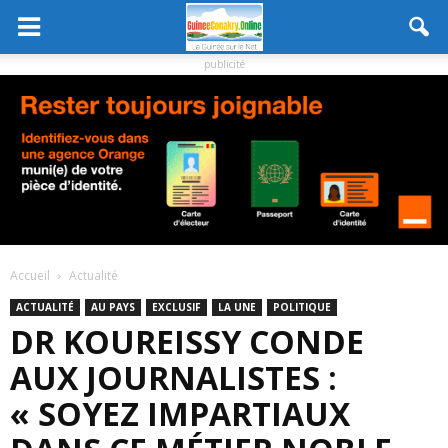
publicité
Accueil
Actualité
ACTUALITÉ
AU PAYS
EXCLUSIF
LA UNE
POLITIQUE
DR KOUREISSY CONDE
AUX JOURNALISTES :
« SOYEZ IMPARTIAUX