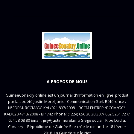
A PROPOS DE NOUS
GuineeConakry.online est un journal d'information en ligne, produit
par la société Justin Morel Junior Communication Sarl. Référence :
N°FORM. RCCM/GC-KAL/021.897/2008 – RCCM ENTREP./RCCM/GC/-
KAL/020.471B/2008 - BP 742 Phone: (+224) 656 30 30 30 // 662 5251 72 //
654 58 08 80 Email : jmj@justinmorel.info Siege social : Kipé Dadia,
Conakry – République de Guinée Site crée le dimanche 18 février
2018. La Guinée sur le Net