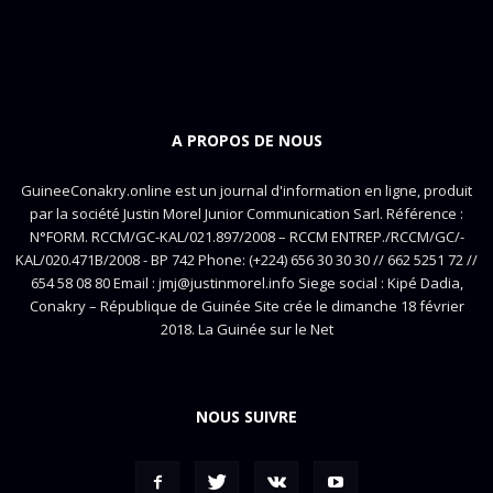
A PROPOS DE NOUS
GuineeConakry.online est un journal d'information en ligne, produit
par la société Justin Morel Junior Communication Sarl. Référence :
N°FORM. RCCM/GC-KAL/021.897/2008 – RCCM ENTREP./RCCM/GC/-
KAL/020.471B/2008 - BP 742 Phone: (+224) 656 30 30 30 // 662 5251 72 //
654 58 08 80 Email : jmj@justinmorel.info Siege social : Kipé Dadia,
Conakry – République de Guinée Site crée le dimanche 18 février
2018. La Guinée sur le Net
NOUS SUIVRE