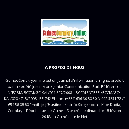
A PROPOS DE NOUS
GuineeConakry.online est un journal d'information en ligne, produit
par la société Justin Morel Junior Communication Sarl. Référence :
N°FORM. RCCM/GC-KAL/021.897/2008 – RCCM ENTREP./RCCM/GC/-
KAL/020.471B/2008 - BP 742 Phone: (+224) 656 30 30 30 // 662 5251 72 //
654 58 08 80 Email : jmj@justinmorel.info Siege social : Kipé Dadia,
Conakry – République de Guinée Site crée le dimanche 18 février
2018. La Guinée sur le Net