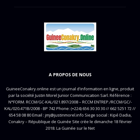
A PROPOS DE NOUS
GuineeConakry.online est un journal d'information en ligne, produit
par la société Justin Morel Junior Communication Sarl. Référence :
N°FORM. RCCM/GC-KAL/021.897/2008 – RCCM ENTREP./RCCM/GC/-
KAL/020.471B/2008 - BP 742 Phone: (+224) 656 30 30 30 // 662 5251 72 //
654 58 08 80 Email : jmj@justinmorel.info Siege social : Kipé Dadia,
Conakry – République de Guinée Site crée le dimanche 18 février
2018. La Guinée sur le Net