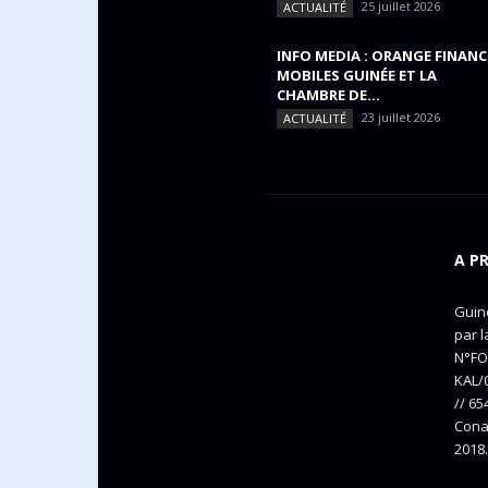
25 juillet 2026
ACTUALITÉ
INFO MEDIA : ORANGE FINANC
MOBILES GUINÉE ET LA
CHAMBRE DE...
23 juillet 2026
ACTUALITÉ
A P
Guine
par l
N°FO
KAL/0
// 65
Cona
2018.