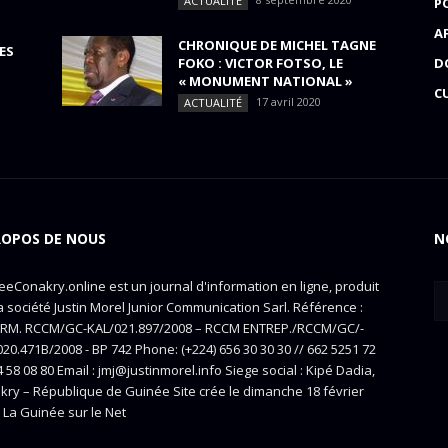
ACTUALITÉ
P
A
CHRONIQUE DE MICHEL TAGNE
ES
FOKO : VICTOR FOTSO, LE
D
« MONUMENT NATIONAL »
C
17 avril 2020
ACTUALITÉ
ROPOS DE NOUS
N
eConakry.online est un journal d'information en ligne, produit
a société Justin Morel Junior Communication Sarl. Référence :
RM. RCCM/GC-KAL/021.897/2008 – RCCM ENTREP./RCCM/GC/-
20.471B/2008 - BP 742 Phone: (+224) 656 30 30 30 // 662 5251 72
4 58 08 80 Email : jmj@justinmorel.info Siege social : Kipé Dadia,
kry – République de Guinée Site crée le dimanche 18 février
 La Guinée sur le Net