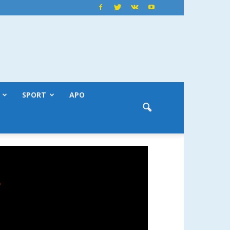
SPORT
APO