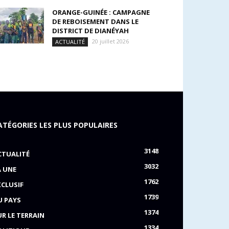
ORANGE-GUINÉE : CAMPAGNE
DE REBOISEMENT DANS LE
DISTRICT DE DIANÉYAH
20 juillet 2026
ACTUALITÉ
ATÉGORIES LES PLUS POPULAIRES
3148
CTUALITÉ
3032
A UNE
1762
XCLUSIF
1739
U PAYS
1374
UR LE TERRAIN
1334