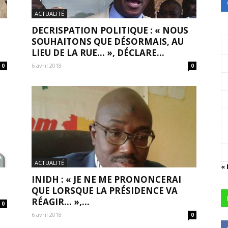
ACTUALITÉ
DECRISPATION POLITIQUE : « NOUS
SOUHAITONS QUE DÉSORMAIS, AU
LIEU DE LA RUE… », DÉCLARE...
6 avril 2018
0
0
ACTUALITÉ
«
INIDH : « JE NE ME PRONONCERAI
QUE LORSQUE LA PRÉSIDENCE VA
RÉAGIR… »,...
0
6 avril 2018
0