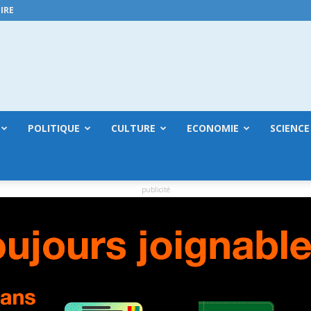
IRE
GuineeConakry.online
POLITIQUE
CULTURE
ECONOMIE
SCIENCE
publicité