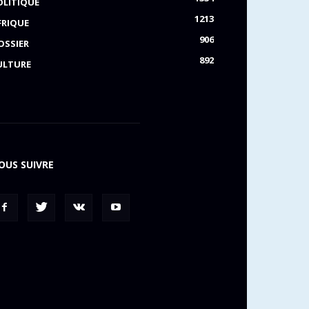
OLITIQUE
1213
FRIQUE
906
OSSIER
892
ULTURE
OUS SUIVRE