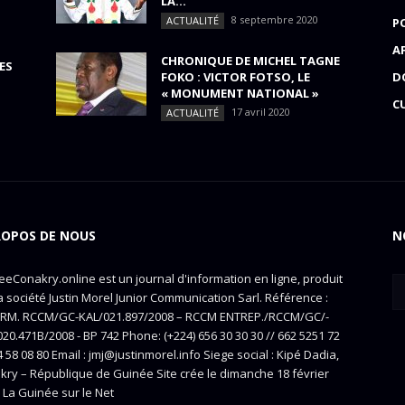
LA...
8 septembre 2020
ACTUALITÉ
P
A
CHRONIQUE DE MICHEL TAGNE
ES
FOKO : VICTOR FOTSO, LE
D
« MONUMENT NATIONAL »
C
17 avril 2020
ACTUALITÉ
ROPOS DE NOUS
N
eConakry.online est un journal d'information en ligne, produit
a société Justin Morel Junior Communication Sarl. Référence :
RM. RCCM/GC-KAL/021.897/2008 – RCCM ENTREP./RCCM/GC/-
20.471B/2008 - BP 742 Phone: (+224) 656 30 30 30 // 662 5251 72
4 58 08 80 Email : jmj@justinmorel.info Siege social : Kipé Dadia,
kry – République de Guinée Site crée le dimanche 18 février
 La Guinée sur le Net