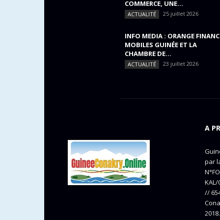
COMMERCE, UNE...
25 juillet 2026
ACTUALITÉ
INFO MEDIA : ORANGE FINANC
MOBILES GUINÉE ET LA
CHAMBRE DE...
23 juillet 2026
ACTUALITÉ
A P
Guine
par l
N°FO
KAL/0
// 65
Cona
2018.