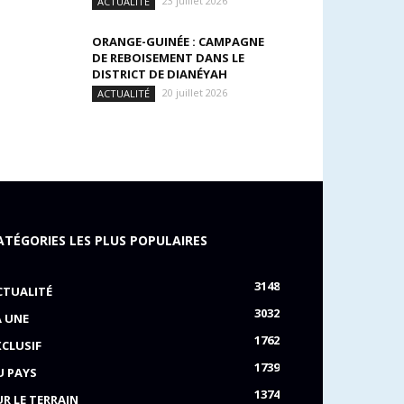
23 juillet 2026
ACTUALITÉ
ORANGE-GUINÉE : CAMPAGNE
DE REBOISEMENT DANS LE
DISTRICT DE DIANÉYAH
20 juillet 2026
ACTUALITÉ
ATÉGORIES LES PLUS POPULAIRES
3148
CTUALITÉ
3032
A UNE
1762
XCLUSIF
1739
U PAYS
1374
UR LE TERRAIN