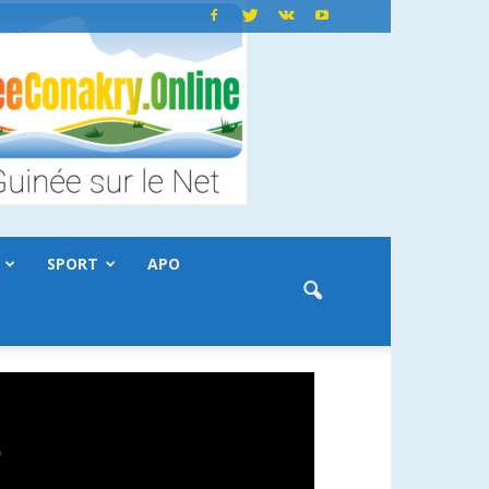
SPORT
APO