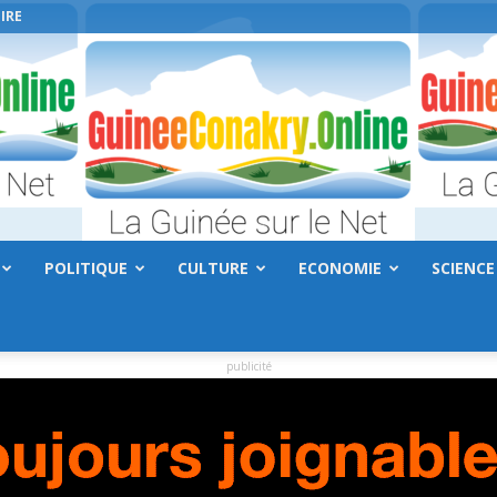
IRE
POLITIQUE
CULTURE
ECONOMIE
SCIENCE
GuineeConakry.online
publicité