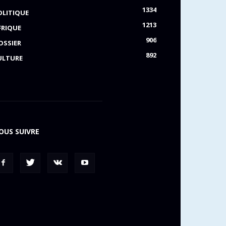
1334
OLITIQUE
1213
FRIQUE
906
OSSIER
892
ULTURE
OUS SUIVRE