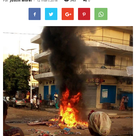
Par
Justin Morel
-
12 mars 2018
345
0