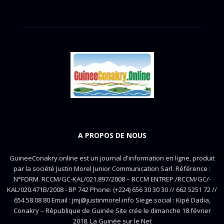
A PROPOS DE NOUS
GuineeConakry.online est un journal d'information en ligne, produit
par la société Justin Morel Junior Communication Sarl. Référence :
N°FORM. RCCM/GC-KAL/021.897/2008 – RCCM ENTREP./RCCM/GC/-
KAL/020.471B/2008 - BP 742 Phone: (+224) 656 30 30 30 // 662 5251 72 //
654 58 08 80 Email : jmj@justinmorel.info Siege social : Kipé Dadia,
Conakry – République de Guinée Site crée le dimanche 18 février
2018. La Guinée sur le Net